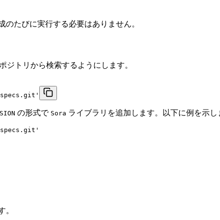
生成のたびに実行する必要はありません。
pec リポジトリから検索するようにします。
specs.git'
の形式で
ライブラリを追加します。以下に例を示し
SION
Sora
specs.git'

す。