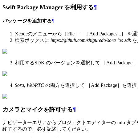
Swift Package Manager を利用する
¶
パッケージを追加する
¶
Xcodeのメニューから［File］－［Add Packages...］ 
検索ボックスに
https://github.com/shiguredo/sora-ios-sdk
を
利用するSDK のバージョンを選択して ［Add Packag
Sora
,
WebRTC
の両方を選択して ［Add Package］を選
カメラとマイクを許可する
¶
ナビゲーターエリアからプロジェクトエディターの Info タブを開き
終了するので、必ず記述してください。