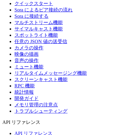
クイックスタート
Sora によるピア接続の流れ
Sora に接続する
マルチストリーム機能
サイマルキャスト機能
スポットライト機能
任意の JSON 値の送受信
カメラの操作
映像の描画
音声の操作
ミュート機能
リアルタイムメッセージング機能
スクリーンキャスト機能
RPC 機能
統計情報
開発ガイド
メモリ管理の注意点
トラブルシューティング
API リファレンス
API リファレンス