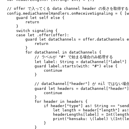
// offer で入ってくる data channel header の長さを取得する

config.mediaChannelHandlers.onReceiveSignaling = { [w
    guard let self else {

        return

    }

    switch signaling {

    case let .offer(offer):

        guard let dataChannels = offer.dataChannels e
            return

        }

        for dataChannel in dataChannels {

            // ラベルが "#" で始まる場合のみ処理する

            let label: String = dataChannel["label"] 
            guard label.starts(with: "#") else {

                continue

            }

            // dataChannel["header"] が nil では
            guard let headers = dataChannel["header"]
                continue

            }

            for header in headers {

                if header["type"] as! String == "send
                    let length = header["length"] as!
                    headerLengths[label] = Int(length
                    print("kensaku: \(label) \(Int(le
                }

            }
