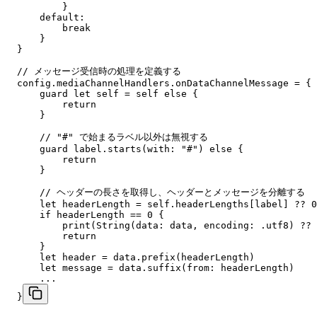
        }

    default:

        break

    }

}

// メッセージ受信時の処理を定義する

config.mediaChannelHandlers.onDataChannelMessage = { 
    guard let self = self else {

        return

    }

    // "#" で始まるラベル以外は無視する

    guard label.starts(with: "#") else {

        return

    }

    // ヘッダーの長さを取得し、ヘッダーとメッセージを分離する

    let headerLength = self.headerLengths[label] ?? 0

    if headerLength == 0 {

        print(String(data: data, encoding: .utf8) ?? 
        return

    }

    let header = data.prefix(headerLength)

    let message = data.suffix(from: headerLength)

    ...

}