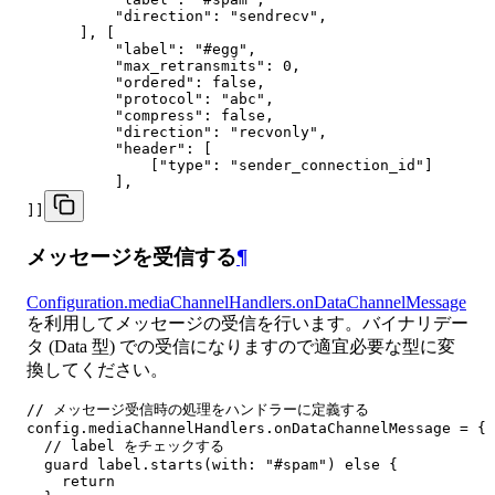
          "direction": "sendrecv",

      ], [

          "label": "#egg",

          "max_retransmits": 0,

          "ordered": false,

          "protocol": "abc",

          "compress": false,

          "direction": "recvonly",

          "header": [

              ["type": "sender_connection_id"]

          ],

]]
メッセージを受信する
¶
Configuration.mediaChannelHandlers.onDataChannelMessage
を利用してメッセージの受信を行います。バイナリデー
タ (Data 型) での受信になりますので適宜必要な型に変
換してください。
// メッセージ受信時の処理をハンドラーに定義する

config.mediaChannelHandlers.onDataChannelMessage = { 
  // label をチェックする

  guard label.starts(with: "#spam") else {

    return
