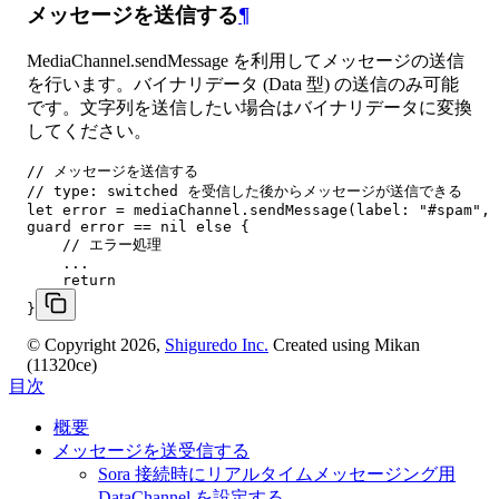
メッセージを送信する
¶
MediaChannel.sendMessage
を利用してメッセージの送信
を行います。バイナリデータ (Data 型) の送信のみ可能
です。文字列を送信したい場合はバイナリデータに変換
してください。
// メッセージを送信する

// type: switched を受信した後からメッセージが送信できる

let error = mediaChannel.sendMessage(label: "#spam", 
guard error == nil else {

    // エラー処理

    ...

    return

}
© Copyright 2026,
Shiguredo Inc.
Created using Mikan
(11320ce)
目次
概要
メッセージを送受信する
Sora 接続時にリアルタイムメッセージング用
DataChannel を設定する