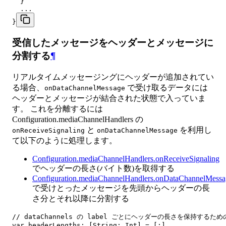
  }

  ...

}
受信したメッセージをヘッダーとメッセージに
分割する
¶
リアルタイムメッセージングにヘッダーが追加されてい
る場合、
で受け取るデータには
onDataChannelMessage
ヘッダーとメッセージが結合された状態で入っていま
す。 これを分離するには
Configuration.mediaChannelHandlers の
と
を利用し
onReceiveSignaling
onDataChannelMessage
て以下のように処理します。
Configuration.mediaChannelHandlers.onReceiveSignaling
でヘッダーの長さ(バイト数)を取得する
Configuration.mediaChannelHandlers.onDataChannelMessa
で受けとったメッセージを先頭からヘッダーの長
さ分とそれ以降に分割する
// dataChannels の label ごとにヘッダーの長さを保持するため
var headerLengths: [String: Int] = [:]
