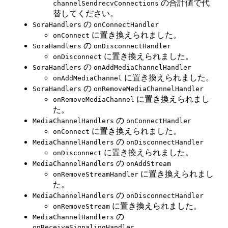
の合計値で代
channelSendrecvConnections
替してください。
の
SoraHandlers
onConnectHandler
に置き換えられました。
onConnect
の
SoraHandlers
onDisconnectHandler
に置き換えられました。
onDisconnect
の
SoraHandlers
onAddMediaChannelHandler
に置き換えられました。
onAddMediaChannel
の
SoraHandlers
onRemoveMediaChannelHandler
に置き換えられまし
onRemoveMediaChannel
た。
の
MediaChannelHandlers
onConnectHandler
に置き換えられました。
onConnect
の
MediaChannelHandlers
onDisconnectHandler
に置き換えられました。
onDisconnect
の
MediaChannelHandlers
onAddStream
に置き換えられまし
onRemoveStreamHandler
た。
の
MediaChannelHandlers
onDisconnectHandler
に置き換えられました。
onRemoveStream
の
MediaChannelHandlers
onReceiveSignalingHandler