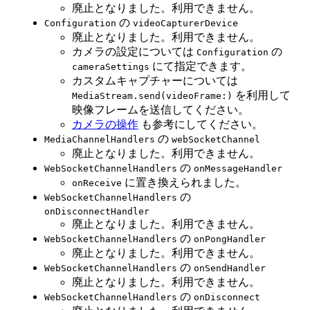
廃止となりました。利用できません。
の
Configuration
videoCapturerDevice
廃止となりました。利用できません。
カメラの設定については
の
Configuration
にて指定できます。
cameraSettings
カスタムキャプチャーについては
を利用して
MediaStream.send(videoFrame:)
映像フレームを送信してください。
カメラの操作
も参考にしてください。
の
MediaChannelHandlers
webSocketChannel
廃止となりました。利用できません。
の
WebSocketChannelHandlers
onMessageHandler
に置き換えられました。
onReceive
の
WebSocketChannelHandlers
onDisconnectHandler
廃止となりました。利用できません。
の
WebSocketChannelHandlers
onPongHandler
廃止となりました。利用できません。
の
WebSocketChannelHandlers
onSendHandler
廃止となりました。利用できません。
の
WebSocketChannelHandlers
onDisconnect