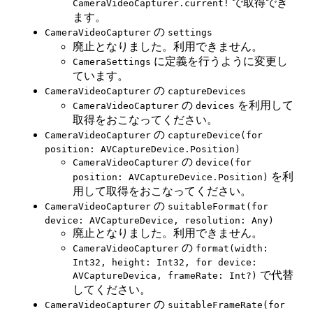
で取得でき
CameraVideoCapturer.current!
ます。
の
CameraVideoCapturer
settings
廃止となりました。利用できません。
に定義を行うように変更し
CameraSettings
ています。
の
CameraVideoCapturer
captureDevices
の
を利用して
CameraVideoCapturer
devices
取得をおこなってください。
の
CameraVideoCapturer
captureDevice(for
position: AVCaptureDevice.Position)
の
CameraVideoCapturer
device(for
を利
position: AVCaptureDevice.Position)
用して取得をおこなってください。
の
CameraVideoCapturer
suitableFormat(for
device: AVCaptureDevice, resolution: Any)
廃止となりました。利用できません。
の
CameraVideoCapturer
format(width:
Int32, height: Int32, for device:
で代替
AVCaptureDevica, frameRate: Int?)
してください。
の
CameraVideoCapturer
suitableFrameRate(for