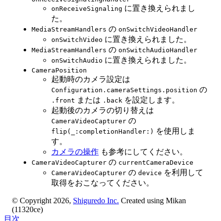
に置き換えられまし
onReceiveSignaling
た。
の
MediaStreamHandlers
onSwitchVideoHandler
に置き換えられました。
onSwitchVideo
の
MediaStreamHandlers
onSwitchAudioHandler
に置き換えられました。
onSwitchAudio
CameraPosition
起動時のカメラ設定は
の
Configuration.cameraSettings.position
または
を設定します。
.front
.back
起動後のカメラの切り替えは
の
CameraVideoCapturer
を使用しま
flip(_:completionHandler:)
す。
カメラの操作
も参考にしてください。
の
CameraVideoCapturer
currentCameraDevice
の
を利用して
CameraVideoCapturer
device
取得をおこなってください。
© Copyright 2026,
Shiguredo Inc.
Created using Mikan
(11320ce)
目次