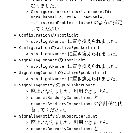
なりました。
Configuration(url: url, channelId:
soraChannelId, role: .recvonly,
のように指定
multistreamEnabled: false)
してください。
の
Configuration
spotlight
に置き換えられました。
spotlightNumber
の
Configuration
activeSpeakerLimit
に置き換えられました。
spotlightNumber
の
SignalingConnect
spotlight
に置き換えられました。
spotlightNumber
の
SignalingConnect
activeSpeakerLimit
に置き換えられました。
spotlightNumber
の
SignalingNotify
publisherCount
廃止となりました。利用できません。
と
channelSendonlyConnections
の合計値で代
channelSendrecvConnections
替してください。
の
SignalingNotify
subscriberCount
廃止となりました。利用できません。
と
channelRecvonlyConnections