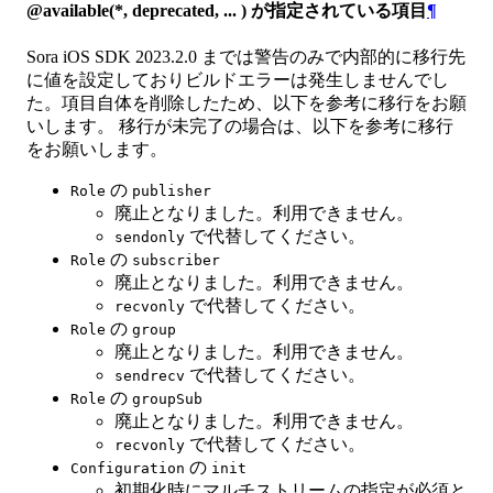
@available(*, deprecated, ... ) が指定されている項目
¶
Sora iOS SDK 2023.2.0 までは警告のみで内部的に移行先
に値を設定しておりビルドエラーは発生しませんでし
た。項目自体を削除したため、以下を参考に移行をお願
いします。 移行が未完了の場合は、以下を参考に移行
をお願いします。
の
Role
publisher
廃止となりました。利用できません。
で代替してください。
sendonly
の
Role
subscriber
廃止となりました。利用できません。
で代替してください。
recvonly
の
Role
group
廃止となりました。利用できません。
で代替してください。
sendrecv
の
Role
groupSub
廃止となりました。利用できません。
で代替してください。
recvonly
の
Configuration
init
初期化時にマルチストリームの指定が必須と